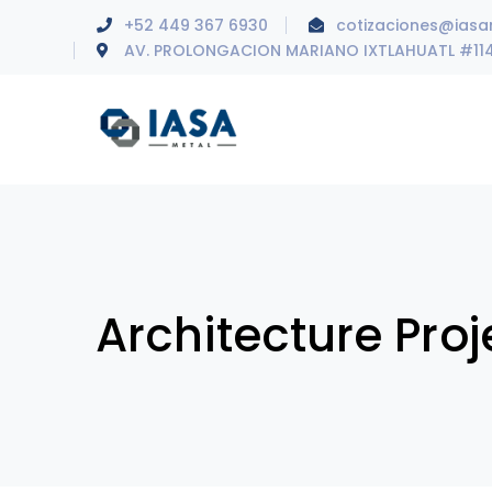
+52 449 367 6930
cotizaciones@ias
AV. PROLONGACION MARIANO IXTLAHUATL #11
Architecture Proj