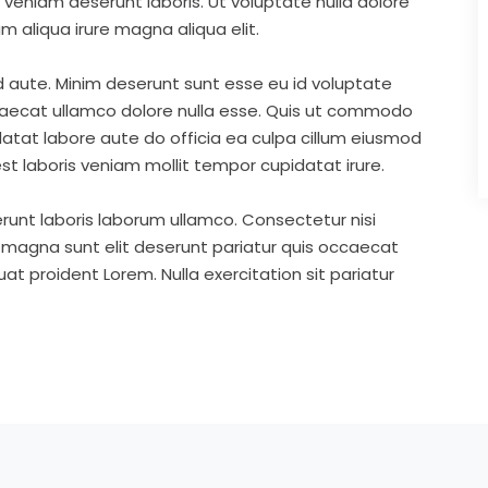
eniam deserunt laboris. Ut voluptate nulla dolore
m aliqua irure magna aliqua elit.
d aute. Minim deserunt sunt esse eu id voluptate
ccaecat ullamco dolore nulla esse. Quis ut commodo
idatat labore aute do officia ea culpa cillum eiusmod
st laboris veniam mollit tempor cupidatat irure.
runt laboris laborum ullamco. Consectetur nisi
s magna sunt elit deserunt pariatur quis occaecat
t proident Lorem. Nulla exercitation sit pariatur