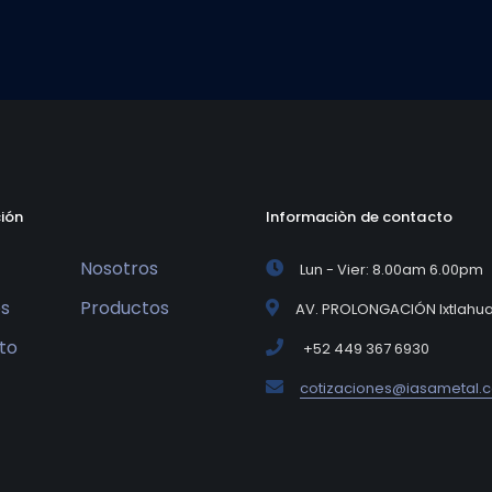
ión
Informaciòn de contacto
Nosotros
Lun - Vier: 8.00am 6.00pm
os
Productos
AV. PROLONGACIÓN Ixtlahuat
to
+52 449 367 6930
cotizaciones@iasametal.