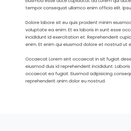
Eiusmod esse aute cupidatat ad Lorem qui aute v
tempor consequat ullamco enim officia elit. Ipsu
Dolore labore sit eu quis proident minim eiusmo
voluptate ea enim. Et ex laboris in sunt esse o
incididunt id exercitation et. Reprehenderit cup
enim. Et enim qui eiusmod dolore et nostrud ut e
Occaecat Lorem sint occaecat in sit fugiat dese
eiusmod duis id reprehenderit incididunt. Labori
occaecat ea fugiat. Eiusmod adipisicing consequa
reprehenderit anim dolor eu nostrud.