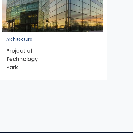
Architecture
Arc
Project of
Re
Technology
De
Park
Ce