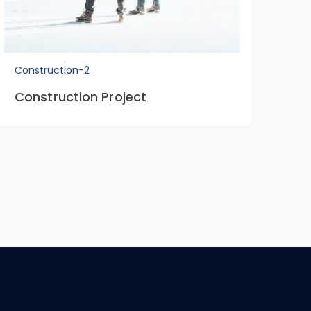
Construction-2
Con
Construction Project
Co