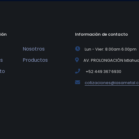
ión
Informaciòn de contacto
Nosotros
Lun - Vier: 8.00am 6.00pm
os
Productos
AV. PROLONGACIÓN Ixtlahuat
to
+52 449 367 6930
cotizaciones@iasametal.