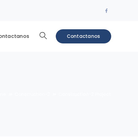
Facebook
Profile
ontactanos
Contactanos
me
Construction-2
Construction-2 Project