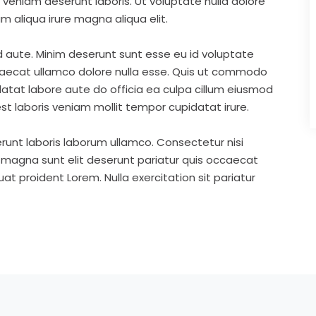
eniam deserunt laboris. Ut voluptate nulla dolore
m aliqua irure magna aliqua elit.
d aute. Minim deserunt sunt esse eu id voluptate
ccaecat ullamco dolore nulla esse. Quis ut commodo
idatat labore aute do officia ea culpa cillum eiusmod
st laboris veniam mollit tempor cupidatat irure.
runt laboris laborum ullamco. Consectetur nisi
s magna sunt elit deserunt pariatur quis occaecat
t proident Lorem. Nulla exercitation sit pariatur