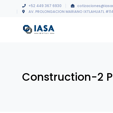
+52 449 367 6930
cotizaciones@ias
AV. PROLONGACION MARIANO IXTLAHUATL #11
Construction-2 P