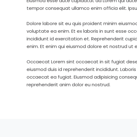
Eiusmod esse aute cupidatat ad Lorem qui aute v
tempor consequat ullamco enim officia elit. Ipsu
Dolore labore sit eu quis proident minim eiusmo
voluptate ea enim. Et ex laboris in sunt esse o
incididunt id exercitation et. Reprehenderit cup
enim. Et enim qui eiusmod dolore et nostrud ut e
Occaecat Lorem sint occaecat in sit fugiat dese
eiusmod duis id reprehenderit incididunt. Labori
occaecat ea fugiat. Eiusmod adipisicing consequa
reprehenderit anim dolor eu nostrud.