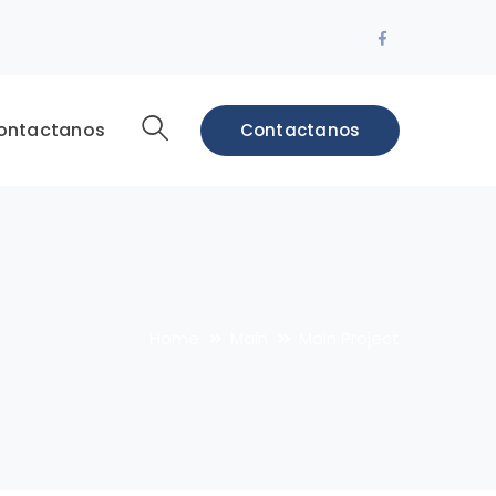
Facebook
Profile
ontactanos
Contactanos
Home
Main
Main Project