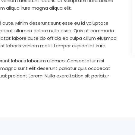
eniam deserunt laboris. Ut voluptate nulla dolore
m aliqua irure magna aliqua elit.
d aute. Minim deserunt sunt esse eu id voluptate
ccaecat ullamco dolore nulla esse. Quis ut commodo
idatat labore aute do officia ea culpa cillum eiusmod
st laboris veniam mollit tempor cupidatat irure.
runt laboris laborum ullamco. Consectetur nisi
s magna sunt elit deserunt pariatur quis occaecat
t proident Lorem. Nulla exercitation sit pariatur