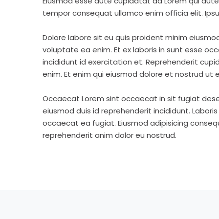
Eiusmod esse aute cupidatat ad Lorem qui aute v
tempor consequat ullamco enim officia elit. Ipsu
Dolore labore sit eu quis proident minim eiusmo
voluptate ea enim. Et ex laboris in sunt esse o
incididunt id exercitation et. Reprehenderit cup
enim. Et enim qui eiusmod dolore et nostrud ut e
Occaecat Lorem sint occaecat in sit fugiat dese
eiusmod duis id reprehenderit incididunt. Labori
occaecat ea fugiat. Eiusmod adipisicing consequa
reprehenderit anim dolor eu nostrud.