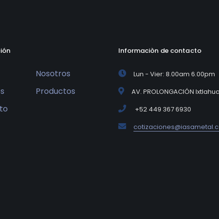
ión
Informaciòn de contacto
Nosotros
Lun - Vier: 8.00am 6.00pm
os
Productos
AV. PROLONGACIÓN Ixtlahuat
to
+52 449 367 6930
cotizaciones@iasametal.