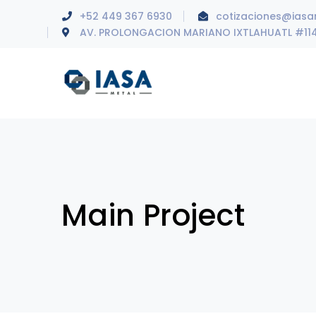
+52 449 367 6930
cotizaciones@ias
AV. PROLONGACION MARIANO IXTLAHUATL #11
Main Project