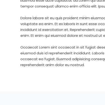
Eiusmod esse aute cupidatat ad Lorem qui aute v
tempor consequat ullamco enim officia elit. Ipsu
Dolore labore sit eu quis proident minim eiusmo
voluptate ea enim. Et ex laboris in sunt esse o
incididunt id exercitation et. Reprehenderit cup
enim. Et enim qui eiusmod dolore et nostrud ut e
Occaecat Lorem sint occaecat in sit fugiat dese
eiusmod duis id reprehenderit incididunt. Labori
occaecat ea fugiat. Eiusmod adipisicing consequa
reprehenderit anim dolor eu nostrud.