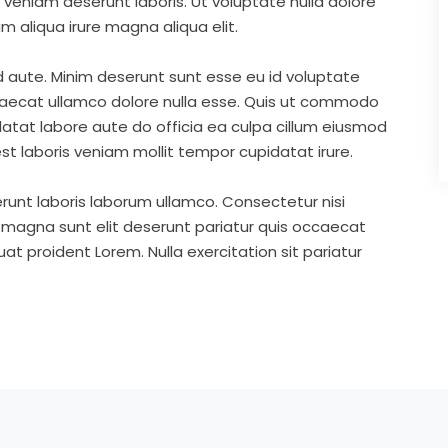
eniam deserunt laboris. Ut voluptate nulla dolore
m aliqua irure magna aliqua elit.
d aute. Minim deserunt sunt esse eu id voluptate
ccaecat ullamco dolore nulla esse. Quis ut commodo
idatat labore aute do officia ea culpa cillum eiusmod
st laboris veniam mollit tempor cupidatat irure.
runt laboris laborum ullamco. Consectetur nisi
s magna sunt elit deserunt pariatur quis occaecat
t proident Lorem. Nulla exercitation sit pariatur