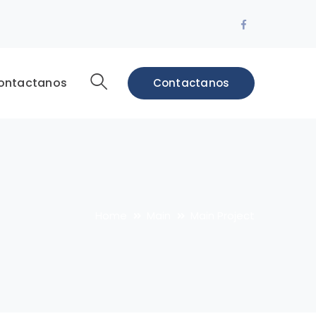
Facebook
Profile
ontactanos
Contactanos
Home
Main
Main Project