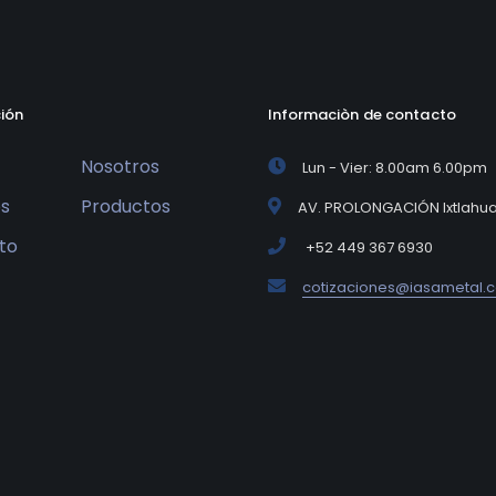
ión
Informaciòn de contacto
Nosotros
Lun - Vier: 8.00am 6.00pm
os
Productos
AV. PROLONGACIÓN Ixtlahuat
to
+52 449 367 6930
cotizaciones@iasametal.