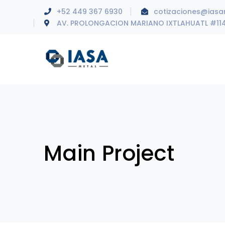
+52 449 367 6930
cotizaciones@ias
AV. PROLONGACION MARIANO IXTLAHUATL #11
Main Project